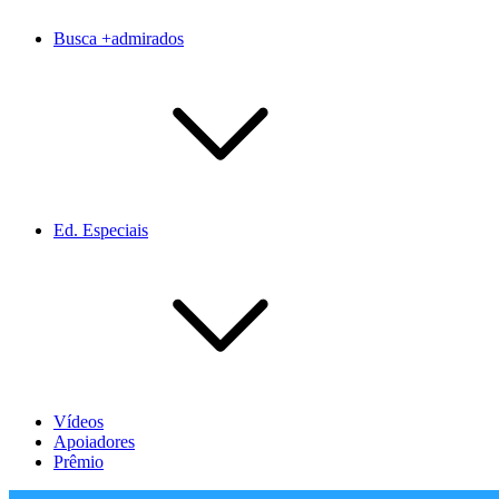
Busca +admirados
Ed. Especiais
Vídeos
Apoiadores
Prêmio