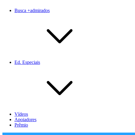
Busca +admirados
Ed. Especiais
Vídeos
Apoiadores
Prêmio