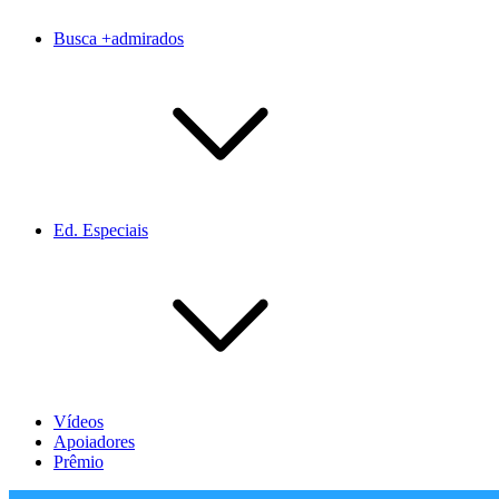
Busca +admirados
Ed. Especiais
Vídeos
Apoiadores
Prêmio