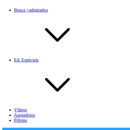
Busca +admirados
Ed. Especiais
Vídeos
Apoiadores
Prêmio