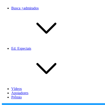
Busca +admirados
Ed. Especiais
Vídeos
Apoiadores
Prêmio