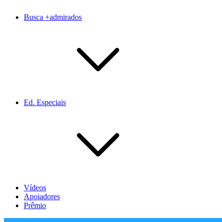
Busca +admirados
Ed. Especiais
Vídeos
Apoiadores
Prêmio