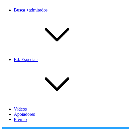
Busca +admirados
Ed. Especiais
Vídeos
Apoiadores
Prêmio