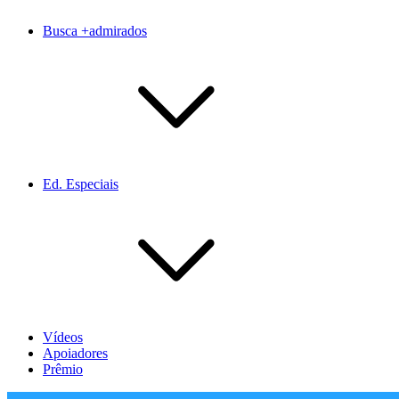
Busca +admirados
Ed. Especiais
Vídeos
Apoiadores
Prêmio