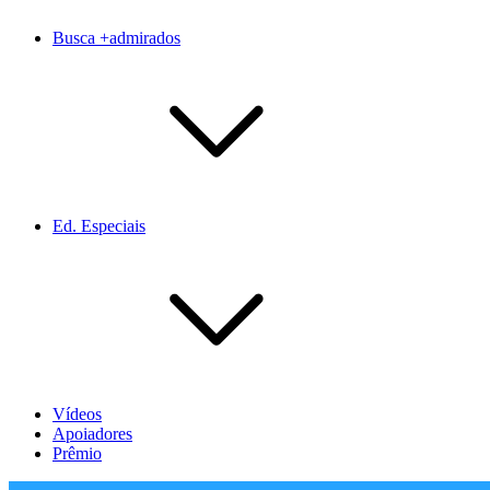
Busca +admirados
Ed. Especiais
Vídeos
Apoiadores
Prêmio