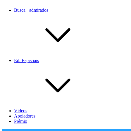
Busca +admirados
Ed. Especiais
Vídeos
Apoiadores
Prêmio