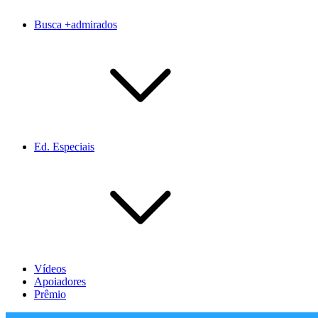
Busca +admirados
Ed. Especiais
Vídeos
Apoiadores
Prêmio