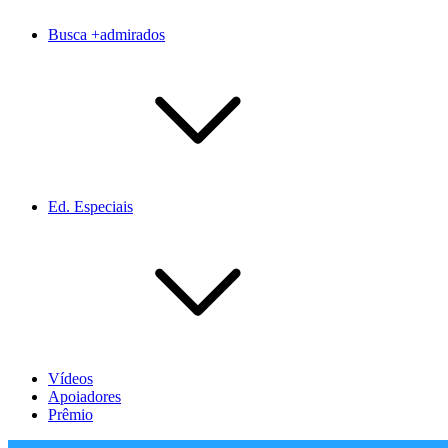
Busca +admirados
Ed. Especiais
Vídeos
Apoiadores
Prêmio