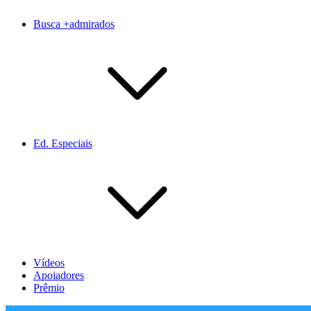
Busca +admirados
Ed. Especiais
Vídeos
Apoiadores
Prêmio