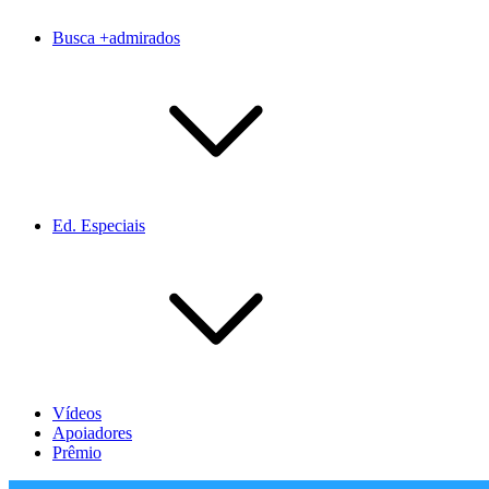
Busca +admirados
Ed. Especiais
Vídeos
Apoiadores
Prêmio