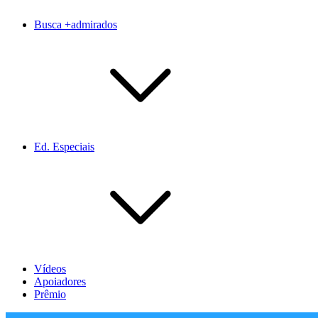
Busca +admirados
Ed. Especiais
Vídeos
Apoiadores
Prêmio