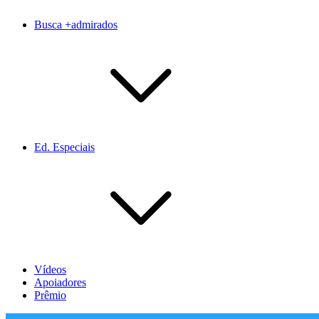
Busca +admirados
Ed. Especiais
Vídeos
Apoiadores
Prêmio