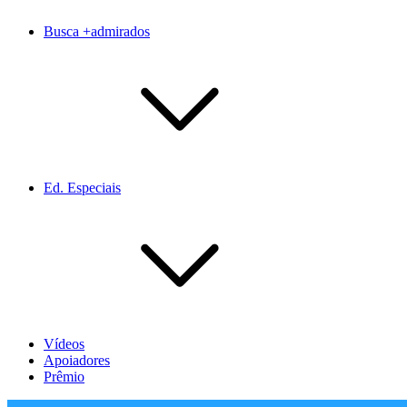
Busca +admirados
Ed. Especiais
Vídeos
Apoiadores
Prêmio