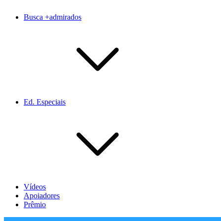
Busca +admirados
Ed. Especiais
Vídeos
Apoiadores
Prêmio