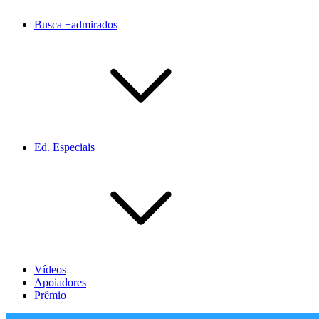
Busca +admirados
Ed. Especiais
Vídeos
Apoiadores
Prêmio