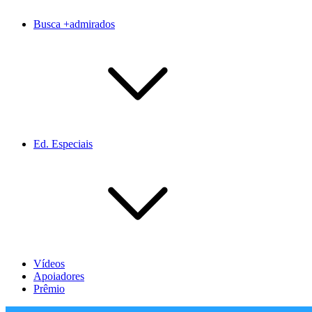
Busca +admirados
Ed. Especiais
Vídeos
Apoiadores
Prêmio