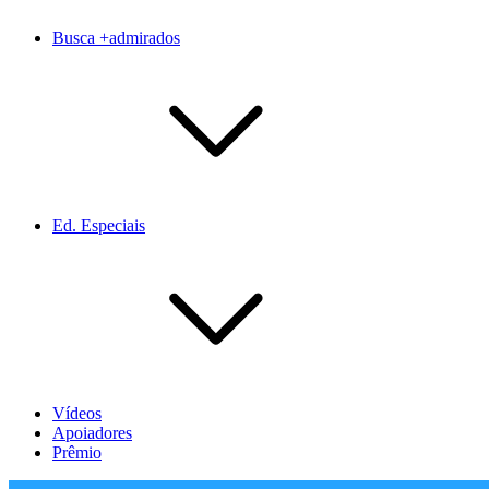
Busca +admirados
Ed. Especiais
Vídeos
Apoiadores
Prêmio