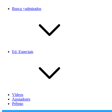
Busca +admirados
Ed. Especiais
Vídeos
Apoiadores
Prêmio