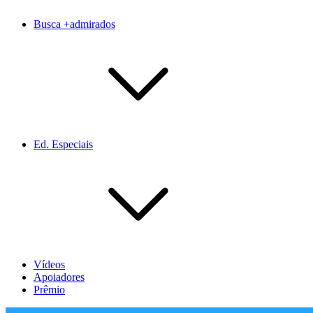
Busca +admirados
Ed. Especiais
Vídeos
Apoiadores
Prêmio