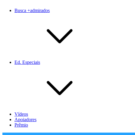
Busca +admirados
Ed. Especiais
Vídeos
Apoiadores
Prêmio