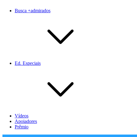
Busca +admirados
Ed. Especiais
Vídeos
Apoiadores
Prêmio