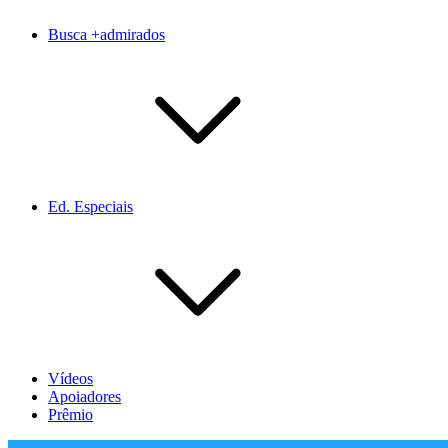
Busca +admirados
Ed. Especiais
Vídeos
Apoiadores
Prêmio