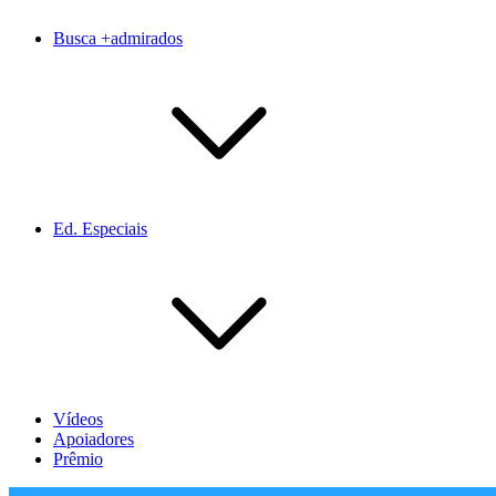
Busca +admirados
Ed. Especiais
Vídeos
Apoiadores
Prêmio