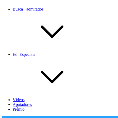
Busca +admirados
Ed. Especiais
Vídeos
Apoiadores
Prêmio