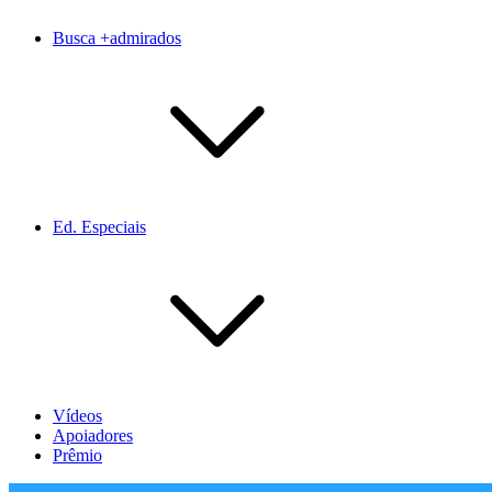
Busca +admirados
Ed. Especiais
Vídeos
Apoiadores
Prêmio