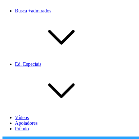
Busca +admirados
Ed. Especiais
Vídeos
Apoiadores
Prêmio