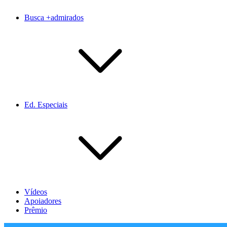
Busca +admirados
Ed. Especiais
Vídeos
Apoiadores
Prêmio