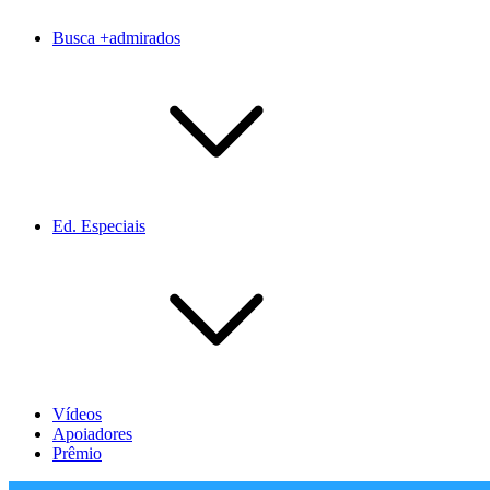
Busca +admirados
Ed. Especiais
Vídeos
Apoiadores
Prêmio