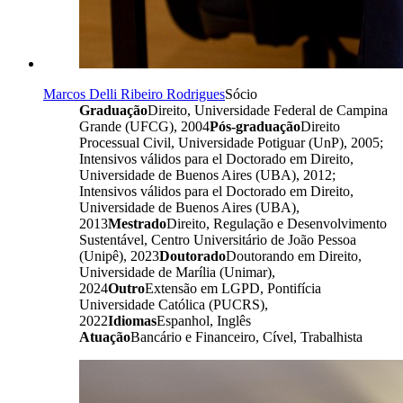
Marcos Delli Ribeiro Rodrigues
Sócio
Graduação
Direito, Universidade Federal de Campina
Grande (UFCG), 2004
Pós-graduação
Direito
Processual Civil, Universidade Potiguar (UnP), 2005;
Intensivos válidos para el Doctorado em Direito,
Universidade de Buenos Aires (UBA), 2012;
Intensivos válidos para el Doctorado em Direito,
Universidade de Buenos Aires (UBA),
2013
Mestrado
Direito, Regulação e Desenvolvimento
Sustentável, Centro Universitário de João Pessoa
(Unipê), 2023
Doutorado
Doutorando em Direito,
Universidade de Marília (Unimar),
2024
Outro
Extensão em LGPD, Pontifícia
Universidade Católica (PUCRS),
2022
Idiomas
Espanhol, Inglês
Atuação
Bancário e Financeiro, Cível, Trabalhista