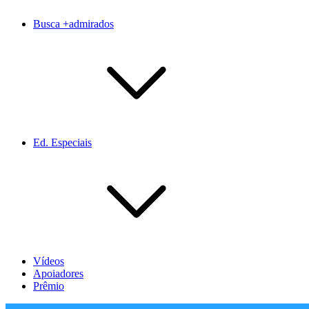
Busca +admirados
Ed. Especiais
Vídeos
Apoiadores
Prêmio