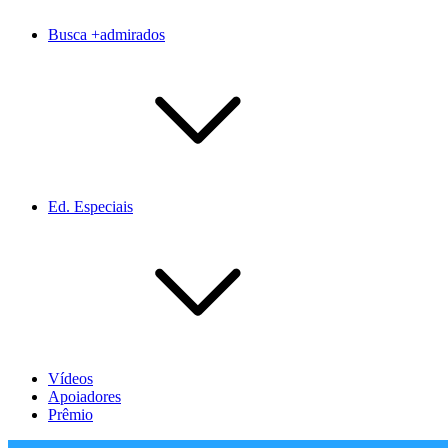
Busca +admirados
Ed. Especiais
Vídeos
Apoiadores
Prêmio