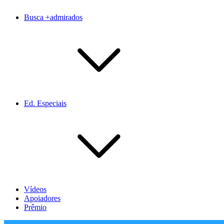
Busca +admirados
Ed. Especiais
Vídeos
Apoiadores
Prêmio