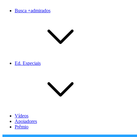
Busca +admirados
Ed. Especiais
Vídeos
Apoiadores
Prêmio