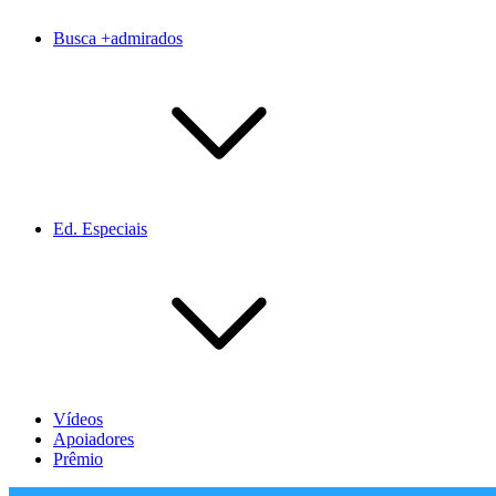
Busca +admirados
Ed. Especiais
Vídeos
Apoiadores
Prêmio