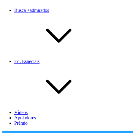
Busca +admirados
Ed. Especiais
Vídeos
Apoiadores
Prêmio