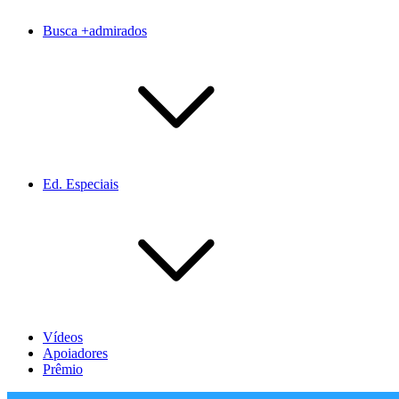
Busca +admirados
Ed. Especiais
Vídeos
Apoiadores
Prêmio