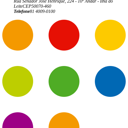
Rua Senador José Henrique, 224 - 10º Andar - Ilha do
Leite
CEP
50070-460
Telefone
81 4009-0100