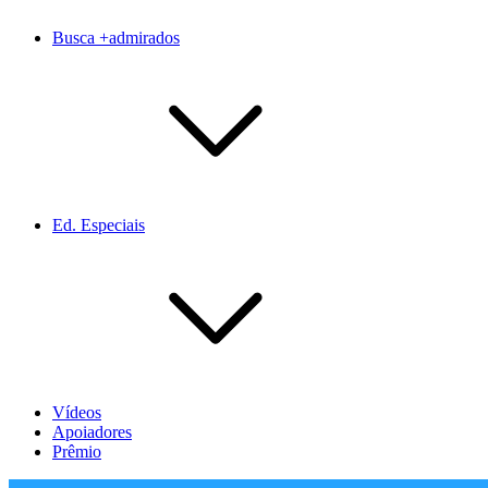
Busca +admirados
Ed. Especiais
Vídeos
Apoiadores
Prêmio