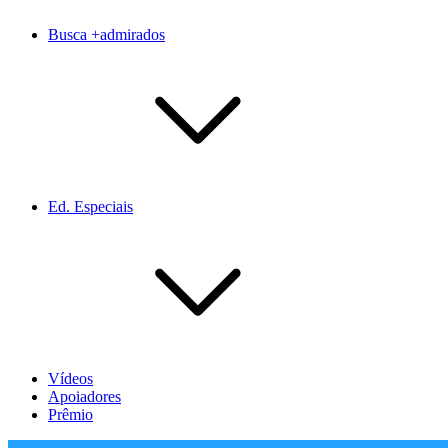
Busca +admirados
Ed. Especiais
Vídeos
Apoiadores
Prêmio