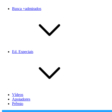
Busca +admirados
Ed. Especiais
Vídeos
Apoiadores
Prêmio