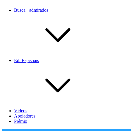
Busca +admirados
Ed. Especiais
Vídeos
Apoiadores
Prêmio