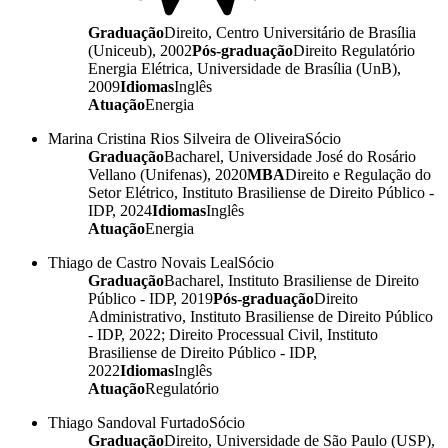
Graduação
Direito, Centro Universitário de Brasília
(Uniceub), 2002
Pós-graduação
Direito Regulatório
Energia Elétrica, Universidade de Brasília (UnB),
2009
Idiomas
Inglês
Atuação
Energia
Marina Cristina Rios Silveira de Oliveira
Sócio
Graduação
Bacharel, Universidade José do Rosário
Vellano (Unifenas), 2020
MBA
Direito e Regulação do
Setor Elétrico, Instituto Brasiliense de Direito Público -
IDP, 2024
Idiomas
Inglês
Atuação
Energia
Thiago de Castro Novais Leal
Sócio
Graduação
Bacharel, Instituto Brasiliense de Direito
Público - IDP, 2019
Pós-graduação
Direito
Administrativo, Instituto Brasiliense de Direito Público
- IDP, 2022; Direito Processual Civil, Instituto
Brasiliense de Direito Público - IDP,
2022
Idiomas
Inglês
Atuação
Regulatório
Thiago Sandoval Furtado
Sócio
Graduação
Direito, Universidade de São Paulo (USP),