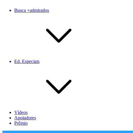
Busca +admirados
Ed. Especiais
Vídeos
Apoiadores
Prêmio