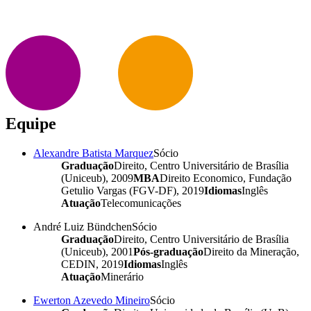
Equipe
Alexandre Batista Marquez
Sócio
Graduação
Direito, Centro Universitário de Brasília
(Uniceub), 2009
MBA
Direito Economico, Fundação
Getulio Vargas (FGV-DF), 2019
Idiomas
Inglês
Atuação
Telecomunicações
André Luiz Bündchen
Sócio
Graduação
Direito, Centro Universitário de Brasília
(Uniceub), 2001
Pós-graduação
Direito da Mineração,
CEDIN, 2019
Idiomas
Inglês
Atuação
Minerário
Ewerton Azevedo Mineiro
Sócio