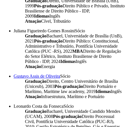
Graduação
Direito, Universidade de Brasília (UnB),
1999
Pós-graduação
Direito Público e Privado, Instituto
Brasiliense de Direito Público - IDP,
2009
Idiomas
Inglês
Atuação
Cível, Tributário
Juliana Figueiredo Gomes Rossini
Sócio
Graduação
Bacharel, Universidade de Brasília (UnB),
2021
Pós-graduação
Direito Público: Constitucional,
Administrativo e Tributário, Pontifícia Universidade
Católica (PUC -RS), 2022
MBA
Direito de Regulação
do Setor Elétrico, Instituto Brasiliense de Direito
Público - IDP, 2024
Idiomas
Inglês
Atuação
Energia
Gustavo Assis de Oliveira
Sócio
Graduação
Direito, Centro Universitário de Brasília
(Uniceub), 2003
Pós-graduação
Direito Portuário e
Marítimo, Maritime law academy, 2019
Idiomas
Inglês
Atuação
Infraestrutura, Marítimo e Portuário
Leonardo Costa da Fonseca
Sócio
Graduação
Bacharel, Universidade Candido Mendes
(UCAM), 2008
Pós-graduação
Direito Processual
Civil, Pontifícia Universidade Católica (PUC-RJ),
2010; Gestão Estratégica de Petróleo, Gás e Energias