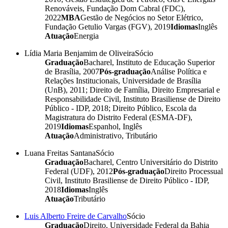
Renováveis, Fundação Dom Cabral (FDC),
2022
MBA
Gestão de Negócios no Setor Elétrico,
Fundação Getulio Vargas (FGV), 2019
Idiomas
Inglês
Atuação
Energia
Lídia Maria Benjamim de Oliveira
Sócio
Graduação
Bacharel, Instituto de Educação Superior
de Brasília, 2007
Pós-graduação
Análise Política e
Relações Institucionais, Universidade de Brasília
(UnB), 2011; Direito de Família, Direito Empresarial e
Responsabilidade Civil, Instituto Brasiliense de Direito
Público - IDP, 2018; Direito Público, Escola da
Magistratura do Distrito Federal (ESMA-DF),
2019
Idiomas
Espanhol, Inglês
Atuação
Administrativo, Tributário
Luana Freitas Santana
Sócio
Graduação
Bacharel, Centro Universitário do Distrito
Federal (UDF), 2012
Pós-graduação
Direito Processual
Civil, Instituto Brasiliense de Direito Público - IDP,
2018
Idiomas
Inglês
Atuação
Tributário
Luis Alberto Freire de Carvalho
Sócio
Graduação
Direito, Universidade Federal da Bahia