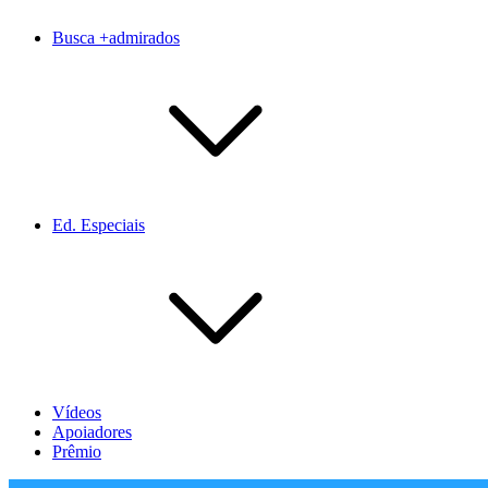
Busca +admirados
Ed. Especiais
Vídeos
Apoiadores
Prêmio