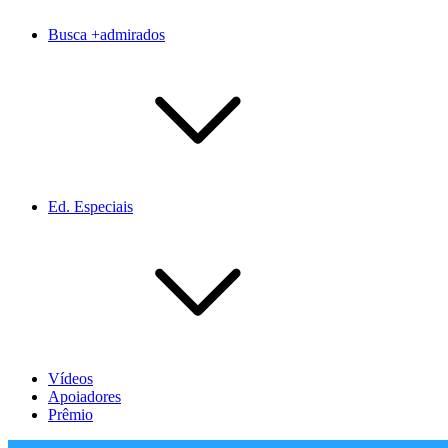
Busca +admirados
Ed. Especiais
Vídeos
Apoiadores
Prêmio