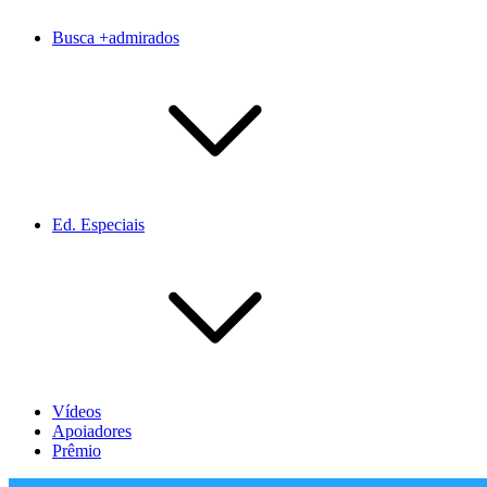
Busca +admirados
Ed. Especiais
Vídeos
Apoiadores
Prêmio