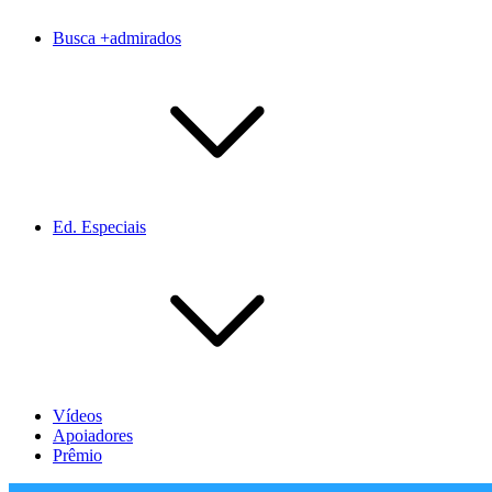
Busca +admirados
Ed. Especiais
Vídeos
Apoiadores
Prêmio