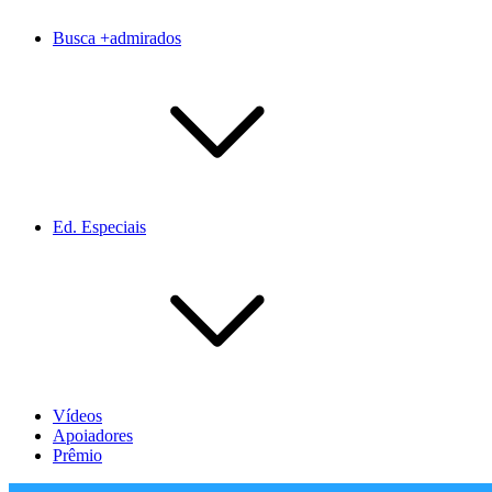
Busca +admirados
Ed. Especiais
Vídeos
Apoiadores
Prêmio