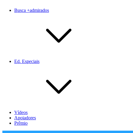
Busca +admirados
Ed. Especiais
Vídeos
Apoiadores
Prêmio